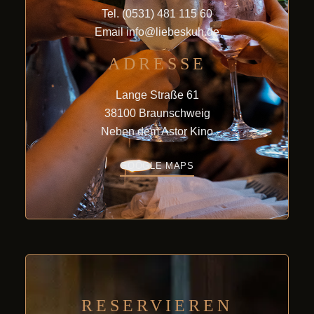
Tel.
(0531) 481 115 60
Email
info@liebeskuh.de
ADRESSE
Lange Straße 61
38100 Braunschweig
Neben dem Astor Kino
GOOGLE MAPS
RESERVIEREN